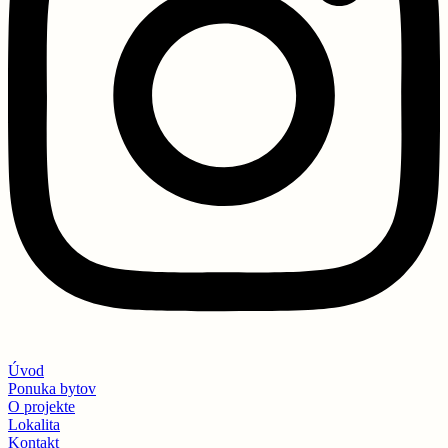
Úvod
Ponuka bytov
O projekte
Lokalita
Kontakt