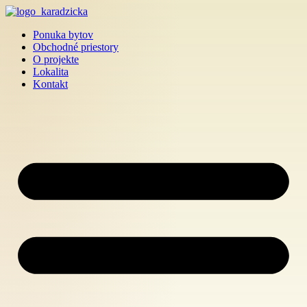
Preskočiť
na
Ponuka bytov
obsah
Obchodné priestory
O projekte
Lokalita
Kontakt