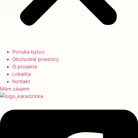
Ponuka bytov
Obchodné priestory
O projekte
Lokalita
Kontakt
Mám záujem